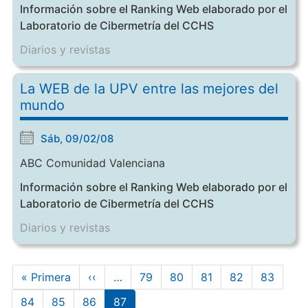
Información sobre el Ranking Web elaborado por el
Laboratorio de Cibermetría del CCHS
Diarios y revistas
La WEB de la UPV entre las mejores del
mundo
Sáb, 09/02/08
ABC Comunidad Valenciana
Información sobre el Ranking Web elaborado por el
Laboratorio de Cibermetría del CCHS
Diarios y revistas
Paginación
Primera
« Primera
Página
‹‹
…
Page
79
Page
80
Page
81
Page
82
Page
83
página
anterior
Page
84
Page
85
Page
86
Página
87