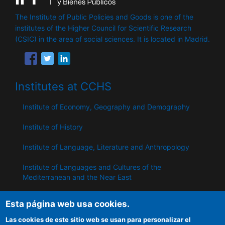
The Institute of Public Policies and Goods is one of the
institutes of the Higher Council for Scientific Research
(CSIC) in the area of ​​social sciences. It is located in Madrid.
Institutes at CCHS
Institute of Economy, Geography and Demography
Institute of History
Institute of Language, Literature and Anthropology
Institute of Languages ​​and Cultures of the
Mediterranean and the Near East
Institute of Philosophy
Esta página web usa cookies.
Institute of Public Policies and Goods
Las cookies de este sitio web se usan para personalizar el