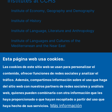
Institutes at CCHS
Institute of Economy, Geography and Demography
Institute of History
Institute of Language, Literature and Anthropology
Institute of Languages ​​and Cultures of the
Mediterranean and the Near East
Institute of Philosophy
Esta página web usa cookies.
Institute of Public Policies and Goods
Las cookies de este sitio web se usan para personalizar el
contenido, ofrecer funciones de redes sociales y analizar el
tráfico. Además, compartimos información sobre el uso que haga
IPP
del sitio web con nuestros partners de redes sociales y análisis
web, quienes pueden combinarla con otra información que les
CSIC Electronic Office
haya proporcionado o que hayan recopilado a partir del uso que
Information for providers
Más información
haya hecho de sus servicios.