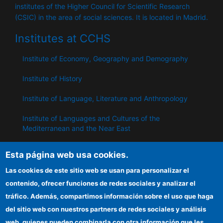
institutes of the Higher Council for Scientific Research
(CSIC) in the area of ​​social sciences. It is located in Madrid.
Institutes at CCHS
Institute of Economy, Geography and Demography
Institute of History
Institute of Language, Literature and Anthropology
Institute of Languages ​​and Cultures of the
Mediterranean and the Near East
Institute of Philosophy
Esta página web usa cookies.
Institute of Public Policies and Goods
Las cookies de este sitio web se usan para personalizar el
contenido, ofrecer funciones de redes sociales y analizar el
tráfico. Además, compartimos información sobre el uso que haga
IPP
del sitio web con nuestros partners de redes sociales y análisis
web, quienes pueden combinarla con otra información que les