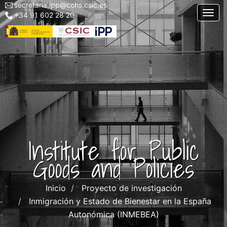
secretaria.ipp@cchs.csic.es
Menu
Skip
Togg
+34 91 602 28 20
top
to
left
main
IPP
content
Institute for Public
Goods and Policies
Inicio
Proyecto de investigación
Inmigración y Estado de Bienestar en la España
Autonómica (INMEBEA)