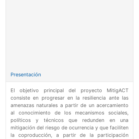
Miembro del equipo de investigación:
Vincenzo
Pavone.
Duración
: 2020-2022
Institución coordinadora:
Universidade da Coruña.
Proyecto financiado por el Ministerio de Ciencia e
Innovación.
Referencia:
PID2019-107443RA-I00.
Presentación
El objetivo principal del proyecto MitigACT
consiste en progresar en la resiliencia ante las
amenazas naturales a partir de un acercamiento
al conocimiento de los mecanismos sociales,
políticos y técnicos que redunden en una
mitigación del riesgo de ocurrencia y que faciliten
la coproducción, a partir de la participación