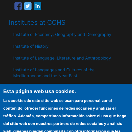
Institutes at CCHS
Institute of Economy, Geography and Demography
Institute of History
Institute of Language, Literature and Anthropology
Institute of Languages ​​and Cultures of the
Mediterranean and the Near East
Institute of Philosophy
Esta página web usa cookies.
Institute of Public Policies and Goods
Las cookies de este sitio web se usan para personalizar el
contenido, ofrecer funciones de redes sociales y analizar el
tráfico. Además, compartimos información sobre el uso que haga
IPP
del sitio web con nuestros partners de redes sociales y análisis
web, quienes pueden combinarla con otra información que les