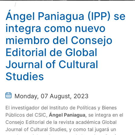
Ángel Paniagua (IPP) se integra como nuevo
miembro del Consejo Editorial de Global Journal of
Ángel Paniagua (IPP) se
Cultural Studies
integra como nuevo
miembro del Consejo
Editorial de Global
Journal of Cultural
Studies
Monday, 07 August, 2023
El investigador del Instituto de Políticas y Bienes
Públicos del CSIC,
Ángel Paniagua,
se integra en el
Consejo Editorial de la revista académica Global
Journal of Cultural Studies, y como tal jugará un