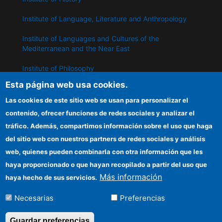
Institute of Language, Literature and Anthropology
Institute of Languages ​​and Cultures of the
Mediterranean and the Near East
Institute of Philosophy
Esta página web usa cookies.
Institute of Public Policies and Goods
Las cookies de este sitio web se usan para personalizar el
contenido, ofrecer funciones de redes sociales y analizar el
IPP
tráfico. Además, compartimos información sobre el uso que haga
del sitio web con nuestros partners de redes sociales y análisis
CSIC Electronic Office
web, quienes pueden combinarla con otra información que les
Information for providers
haya proporcionado o que hayan recopilado a partir del uso que
Más información
haya hecho de sus servicios.
Funding entities
Necesarias
Preferencias
Location
Guardar preferencias