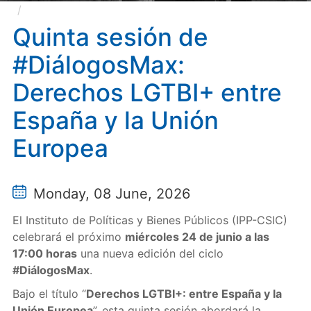
Quinta sesión de #DiálogosMax: Derechos LGTBI+
entre España y la Unión Europea
Quinta sesión de
#DiálogosMax:
Derechos LGTBI+ entre
España y la Unión
Europea
Monday, 08 June, 2026
El Instituto de Políticas y Bienes Públicos (IPP-CSIC)
celebrará el próximo
miércoles 24 de junio a las
17:00 horas
una nueva edición del ciclo
#DiálogosMax
.
Bajo el título “
Derechos LGTBI+: entre España y la
Unión Europea
”, esta quinta sesión abordará la