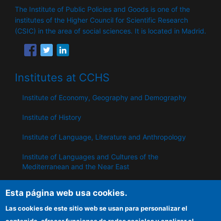
The Institute of Public Policies and Goods is one of the
institutes of the Higher Council for Scientific Research
(CSIC) in the area of ​​social sciences. It is located in Madrid.
Institutes at CCHS
Institute of Economy, Geography and Demography
Institute of History
Institute of Language, Literature and Anthropology
Institute of Languages ​​and Cultures of the
Mediterranean and the Near East
Institute of Philosophy
Esta página web usa cookies.
Institute of Public Policies and Goods
Las cookies de este sitio web se usan para personalizar el