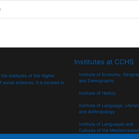
)
Institutes at CCHS
Institute of Economy, Geogr
 the institutes of the Higher
and Demography
​​social sciences. It is located in
Institute of History
Institute of Language, Literat
and Anthropology
Institute of Languages ​​and
Cultures of the Mediterranea
the Near East