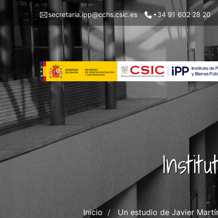
Skip
Menu
secretaria.ipp@cchs.csic.es
+34 91 602 28 20
to
top
main
left
content
IPP
Instit
Inicio
Un estudio de Javier Martí