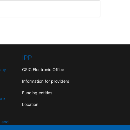
IPP
aphy
CSIC Electronic Office
Information for providers
Funding entities
ure
Location
n and