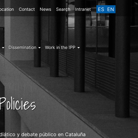
ES
EN
ocation
Contact
News
Search
Intranet
g
Dissemination
Work in the IPP
olicies
diático y debate público en Cataluña