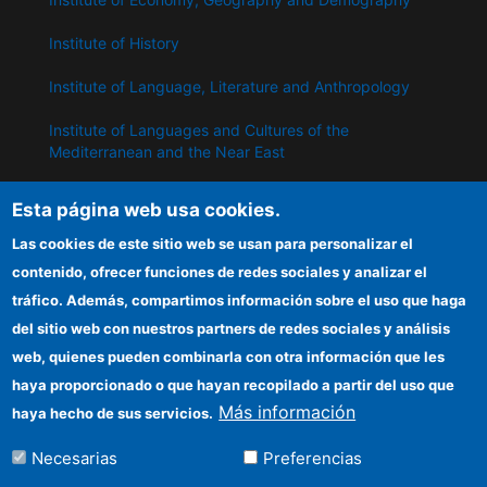
Institute of History
Institute of Language, Literature and Anthropology
Institute of Languages ​​and Cultures of the
Mediterranean and the Near East
Institute of Philosophy
Esta página web usa cookies.
Institute of Public Policies and Goods
Las cookies de este sitio web se usan para personalizar el
contenido, ofrecer funciones de redes sociales y analizar el
tráfico. Además, compartimos información sobre el uso que haga
IPP
del sitio web con nuestros partners de redes sociales y análisis
web, quienes pueden combinarla con otra información que les
CSIC Electronic Office
haya proporcionado o que hayan recopilado a partir del uso que
Information for providers
Más información
haya hecho de sus servicios.
Funding entities
Necesarias
Preferencias