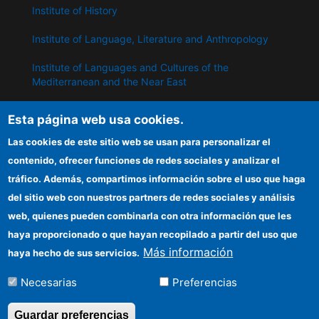
Institute of History
Institute of Language, Literature and Anthropology
Institute of Languages ​​and Cultures of the
Mediterranean and the Near East
Institute of Philosophy
Esta página web usa cookies.
Institute of Public Policies and Goods
Las cookies de este sitio web se usan para personalizar el
contenido, ofrecer funciones de redes sociales y analizar el
tráfico. Además, compartimos información sobre el uso que haga
IPP
del sitio web con nuestros partners de redes sociales y análisis
web, quienes pueden combinarla con otra información que les
CSIC Electronic Office
haya proporcionado o que hayan recopilado a partir del uso que
Information for providers
Más información
haya hecho de sus servicios.
Funding entities
Necesarias
Preferencias
Location
Guardar preferencias