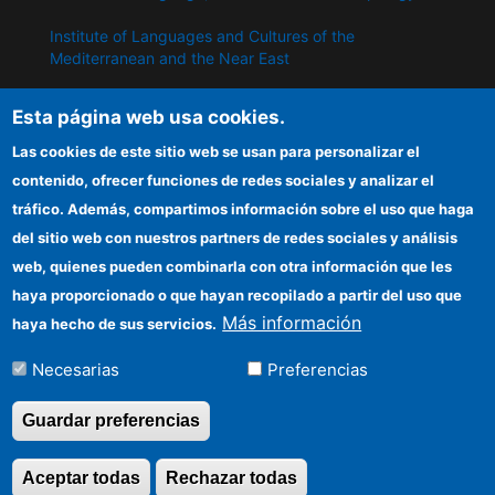
Institute of Languages ​​and Cultures of the
Mediterranean and the Near East
Institute of Philosophy
Esta página web usa cookies.
Institute of Public Policies and Goods
Las cookies de este sitio web se usan para personalizar el
contenido, ofrecer funciones de redes sociales y analizar el
tráfico. Además, compartimos información sobre el uso que haga
IPP
del sitio web con nuestros partners de redes sociales y análisis
web, quienes pueden combinarla con otra información que les
CSIC Electronic Office
haya proporcionado o que hayan recopilado a partir del uso que
Information for providers
Más información
haya hecho de sus servicios.
Funding entities
Necesarias
Preferencias
Location
Guardar preferencias
Aceptar todas
Rechazar todas
Revocar consentimi
©Copyright 2026 Todos los derechos reservados