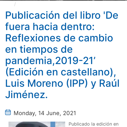
Publicación del libro 'De fuera hacia dentro:
Reflexiones de cambio en tiempos de pandemia,2019-
Publicación del libro 'De
21’ (Edición en castellano), Luis Moreno (IPP) y Raúl
fuera hacia dentro:
Jiménez.
Reflexiones de cambio
en tiempos de
pandemia,2019-21’
(Edición en castellano),
Luis Moreno (IPP) y Raúl
Jiménez.
Monday, 14 June, 2021
Publicado la edición en