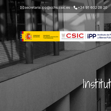
Skip
Menu
secretaria.ipp@cchs.csic.es
+34 91 602 28 20
to
top
main
left
content
IPP
Instit