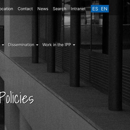
ES
EN
ocation
Contact
News
Search
Intranet
g
Dissemination
Work in the IPP
olicies