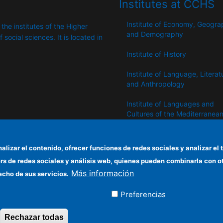
Institutes at CCHS
Institute of Economy, Geogr
 the institutes of the Higher
and Demography
​​social sciences. It is located in
Institute of History
Institute of Language, Literat
and Anthropology
Institute of Languages ​​and
Cultures of the Mediterranea
the Near East
Institute of Philosophy
nalizar el contenido, ofrecer funciones de redes sociales y analizar 
ers de redes sociales y análisis web, quienes pueden combinarla con 
Institute of Public Policies an
Más información
Goods
echo de sus servicios.
Preferencias
ados
Rechazar todas
Revocar consentimiento