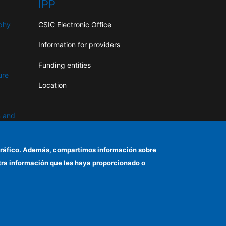
IPP
aphy
CSIC Electronic Office
Information for providers
Funding entities
ure
Location
n and
el tráfico. Además, compartimos información sobre
otra información que les haya proporcionado o
d