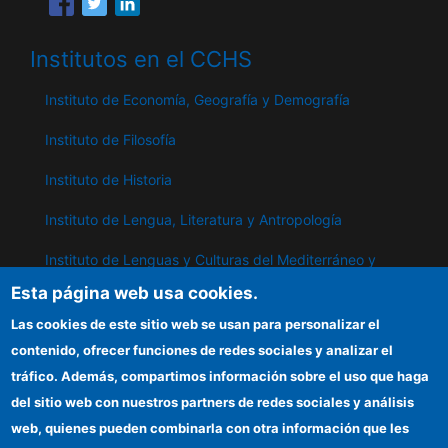
Institutos en el CCHS
Instituto de Economía, Geografía y Demografía
Instituto de Filosofía
Instituto de Historia
Instituto de Lengua, Literatura y Antropología
Instituto de Lenguas y Culturas del Mediterráneo y
Oriente Próximo
Esta página web usa cookies.
Instituto de Políticas y Bienes Públicos
Las cookies de este sitio web se usan para personalizar el
contenido, ofrecer funciones de redes sociales y analizar el
tráfico. Además, compartimos información sobre el uso que haga
IPP
del sitio web con nuestros partners de redes sociales y análisis
web, quienes pueden combinarla con otra información que les
Sede electrónica CSIC