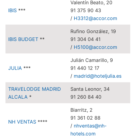
Valentín Beato, 20
IBIS
***
91 375 90 43
/
H3312@accor.com
Rufino González, 19
IBIS BUDGET
**
91 304 04 41
/
H5100@accor.com
Julián Camarillo, 9
JULIA
***
91 440 12 17
/
madrid@hoteljulia.es
TRAVELODGE MADRID
Santa Leonor, 34
ALCALA
*
91 260 84 40
Biarritz, 2
91 361 02 88
NH VENTAS
****
/
nhventas@nh-
hotels.com