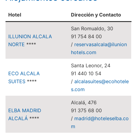
Hotel
Dirección y Contacto
San Romualdo, 30
ILLUNION ALCALA
91 754 84 00
NORTE
****
/
reservasalcala@ilunion
hotels.com
Santa Leonor, 24
ECO ALCALA
91 440 10 54
SUITES
****
/
alcalasuites@ecohotele
s.com
Alcalá, 476
ELBA MADRID
91 375 68 00
ALCALÁ
****
/
madrid@hoteleselba.co
m