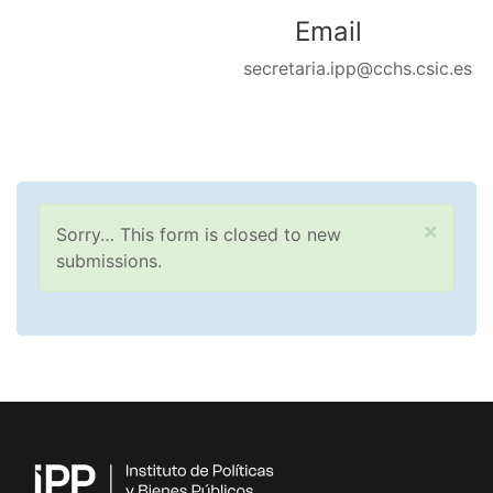
Email
secretaria.ipp@cchs.csic.es
Mensaje de estado
×
Sorry… This form is closed to new
submissions.