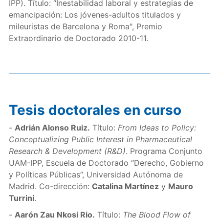
IPP). Título: “Inestabilidad laboral y estrategias de
emancipación: Los jóvenes-adultos titulados y
mileuristas de Barcelona y Roma", Premio
Extraordinario de Doctorado 2010-11.
Tesis doctorales en curso
-
Adrián Alonso Ruiz.
Título:
From Ideas to Policy:
Conceptualizing Public Interest in Pharmaceutical
Research & Development (R&D)
. Programa Conjunto
UAM-IPP, Escuela de Doctorado “Derecho, Gobierno
y Políticas Públicas”, Universidad Autónoma de
Madrid. Co-dirección:
Catalina Martínez
y
Mauro
Turrini
.
-
Aarón Zau Nkosi Rio.
Título:
The Blood Flow of