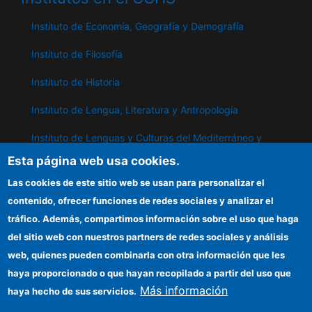
Instituto de Economía, Geografía y Demografía
Instituto de Filosofía
Instituto de Historia
Instituto de Lengua, Literatura y Antropología
Instituto de Lenguas y Culturas del Mediterráneo y
Oriente Próximo
Esta página web usa cookies.
Instituto de Políticas y Bienes Públicos
Las cookies de este sitio web se usan para personalizar el
contenido, ofrecer funciones de redes sociales y analizar el
tráfico. Además, compartimos información sobre el uso que haga
IPP
del sitio web con nuestros partners de redes sociales y análisis
web, quienes pueden combinarla con otra información que les
Sede electrónica CSIC
haya proporcionado o que hayan recopilado a partir del uso que
Información para proveedores
Más información
haya hecho de sus servicios.