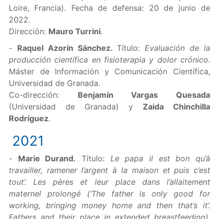
Loire, Francia). Fecha de defensa: 20 de junio de
2022.
Dirección:
Mauro Turrini
.
-
Raquel Azorín Sánchez.
Título:
Evaluación de la
producción científica en fisioterapia y dolor crónico
.
Máster de Información y Comunicación Científica,
Universidad de Granada.
Co-dirección:
Benjamín Vargas Quesada
(Universidad de Granada) y
Zaida Chinchill
a
Rodríguez
.
2021
-
Marie Durand.
Título:
Le papa il est bon qu’à
travailler, ramener l’argent à la maison et puis c’est
tout’. Les pères et leur place dans l’allaitement
maternel prolongé (‘The father is only good for
working, bringing money home and then that’s it’.
Fathers and their place in extended breastfeeding)
.