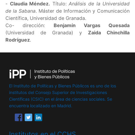
-
Claudia Méndez.
Título:
Análisis de la Universidad
de la Sabana
. Máster de Información y Comunicación
Científica, Universidad de Granada.
Co- dirección:
Benjamín Vargas Quesada
(Universidad de Granada) y
Zaida Chinchil
la
Rodríguez
.
El Instituto de Políticas y Bienes Públicos es uno de los
institutos del Consejo Superior de Investigaciones
Científicas (CSIC) en el área de ciencias sociales. Se
encuentra localizado en Madrid.
Institutos en el CCHS