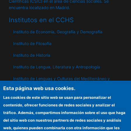
Científicas (CSIC) en el área de ciencias sociales. Se
encuentra localizado en Madrid.
Institutos en el CCHS
Instituto de Economía, Geografía y Demografía
Instituto de Filosofía
Instituto de Historia
Instituto de Lengua, Literatura y Antropología
Instituto de Lenguas y Culturas del Mediterráneo y
Oriente Próximo
Esta página web usa cookies.
Instituto de Políticas y Bienes Públicos
Las cookies de este sitio web se usan para personalizar el
contenido, ofrecer funciones de redes sociales y analizar el
tráfico. Además, compartimos información sobre el uso que haga
IPP
del sitio web con nuestros partners de redes sociales y análisis
web, quienes pueden combinarla con otra información que les
Sede electrónica CSIC