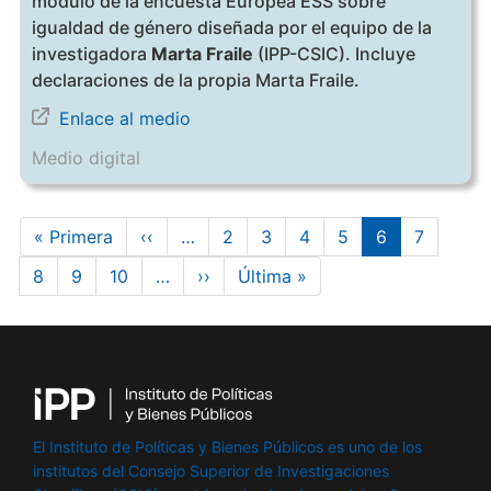
módulo de la encuesta Europea ESS sobre
igualdad de género diseñada por el equipo de la
investigadora
Marta Fraile
(IPP-CSIC). Incluye
declaraciones de la propia Marta Fraile.
Enlace al medio
Medio digital
Paginación
Primera
« Primera
Página
‹‹
…
Page
2
Page
3
Page
4
Page
5
Página
6
Page
7
página
anterior
actual
Page
8
Page
9
Page
10
…
Siguiente
››
Última
Última »
página
página
El Instituto de Políticas y Bienes Públicos es uno de los
institutos del Consejo Superior de Investigaciones