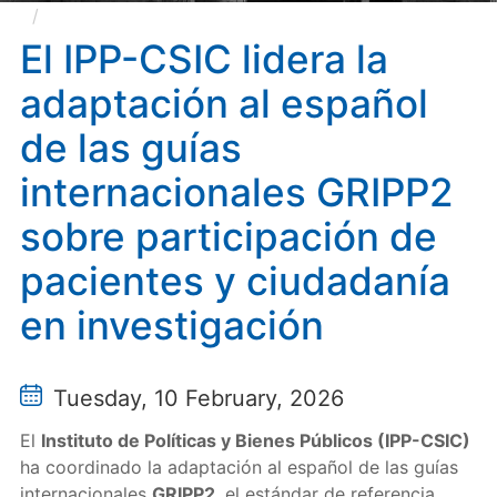
El IPP-CSIC lidera la adaptación al español de las
guías internacionales GRIPP2 sobre participación de
El IPP-CSIC lidera la
pacientes y ciudadanía en investigación
adaptación al español
de las guías
internacionales GRIPP2
sobre participación de
pacientes y ciudadanía
en investigación
Tuesday, 10 February, 2026
El
Instituto de Políticas y Bienes Públicos (IPP-CSIC)
ha coordinado la adaptación al español de las guías
internacionales
GRIPP2
, el estándar de referencia