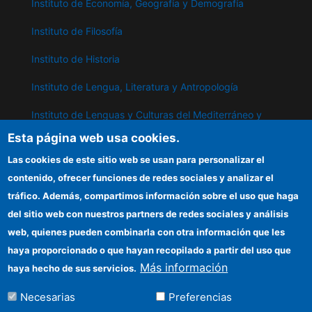
Instituto de Economía, Geografía y Demografía
Instituto de Filosofía
Instituto de Historia
Instituto de Lengua, Literatura y Antropología
Instituto de Lenguas y Culturas del Mediterráneo y
Oriente Próximo
Esta página web usa cookies.
Instituto de Políticas y Bienes Públicos
Las cookies de este sitio web se usan para personalizar el
contenido, ofrecer funciones de redes sociales y analizar el
tráfico. Además, compartimos información sobre el uso que haga
IPP
del sitio web con nuestros partners de redes sociales y análisis
web, quienes pueden combinarla con otra información que les
Sede electrónica CSIC
haya proporcionado o que hayan recopilado a partir del uso que
Información para proveedores
Más información
haya hecho de sus servicios.
Organismos financiadores
Necesarias
Preferencias