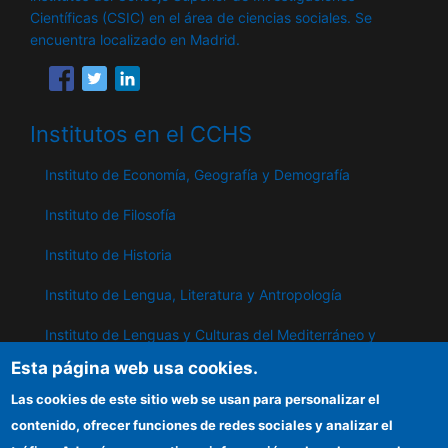
Científicas (CSIC) en el área de ciencias sociales. Se
encuentra localizado en Madrid.
Institutos en el CCHS
Instituto de Economía, Geografía y Demografía
Instituto de Filosofía
Instituto de Historia
Instituto de Lengua, Literatura y Antropología
Instituto de Lenguas y Culturas del Mediterráneo y
Oriente Próximo
Esta página web usa cookies.
Instituto de Políticas y Bienes Públicos
Las cookies de este sitio web se usan para personalizar el
contenido, ofrecer funciones de redes sociales y analizar el