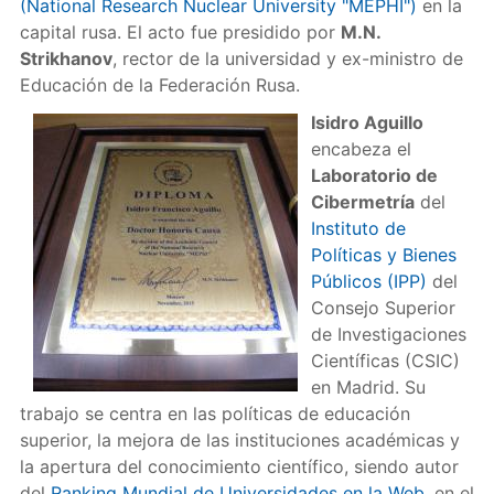
(National Research Nuclear University "MEPHI")
en la
capital rusa. El acto fue presidido por
M.N.
Strikhanov
, rector de la universidad y ex-ministro de
Educación de la Federación Rusa.
Isidro Aguillo
encabeza el
Laboratorio de
Cibermetría
del
Instituto de
Políticas y Bienes
Públicos (IPP)
del
Consejo Superior
de Investigaciones
Científicas (CSIC)
en Madrid. Su
trabajo se centra en las políticas de educación
superior, la mejora de las instituciones académicas y
la apertura del conocimiento científico, siendo autor
del
Ranking Mundial de Universidades en la Web
, en el