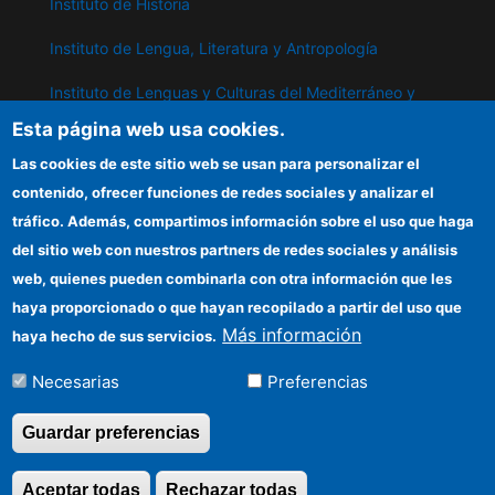
Instituto de Historia
Instituto de Lengua, Literatura y Antropología
Instituto de Lenguas y Culturas del Mediterráneo y
Oriente Próximo
Esta página web usa cookies.
Instituto de Políticas y Bienes Públicos
Las cookies de este sitio web se usan para personalizar el
contenido, ofrecer funciones de redes sociales y analizar el
tráfico. Además, compartimos información sobre el uso que haga
IPP
del sitio web con nuestros partners de redes sociales y análisis
web, quienes pueden combinarla con otra información que les
Sede electrónica CSIC
haya proporcionado o que hayan recopilado a partir del uso que
Información para proveedores
Más información
haya hecho de sus servicios.
Organismos financiadores
Necesarias
Preferencias
Cómo llegar
Guardar preferencias
Aceptar todas
Rechazar todas
Revocar consentimi