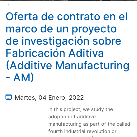
Oferta de contrato en el marco de un proyecto de
investigación sobre Fabricación Aditiva (Additive
Oferta de contrato en el
Manufacturing - AM)
marco de un proyecto
de investigación sobre
Fabricación Aditiva
(Additive Manufacturing
- AM)
Martes, 04 Enero, 2022
In this project, we study the
adoption of additive
manufacturing as part of the called
fourth industrial revolution or