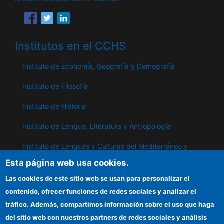
Institutos en el CCHS
Instituto de Economía, Geografía y Demografía
Instituto de Filosofía
Instituto de Historia
Instituto de Lengua, Literatura y Antropología
Instituto de Lenguas y Culturas del Mediterráneo y
Oriente Próximo
Esta página web usa cookies.
Instituto de Políticas y Bienes Públicos
Las cookies de este sitio web se usan para personalizar el
contenido, ofrecer funciones de redes sociales y analizar el
tráfico. Además, compartimos información sobre el uso que haga
IPP
del sitio web con nuestros partners de redes sociales y análisis