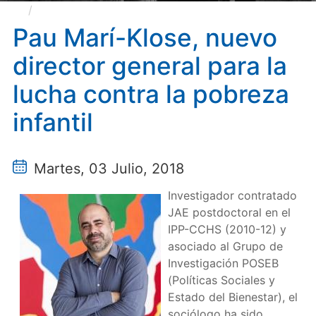
Pau Marí-Klose, nuevo director general para la
lucha contra la pobreza infantil
Pau Marí-Klose, nuevo
director general para la
lucha contra la pobreza
infantil
Martes, 03 Julio, 2018
Investigador contratado
JAE postdoctoral en el
IPP-CCHS (2010-12) y
asociado al Grupo de
Investigación POSEB
(Políticas Sociales y
Estado del Bienestar), el
sociólogo ha sido