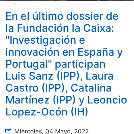
En el último dossier de la Fundación la Caixa:
"Investigación e innovación en España y Portugal"
En el último dossier de
participan Luis Sanz (IPP), Laura Castro (IPP), Catalina
la Fundación la Caixa:
Martínez (IPP) y Leoncio Lopez-Ocón (IH)
"Investigación e
innovación en España y
Portugal" participan
Luis Sanz (IPP), Laura
Castro (IPP), Catalina
Martínez (IPP) y Leoncio
Lopez-Ocón (IH)
Miércoles, 04 Mayo, 2022