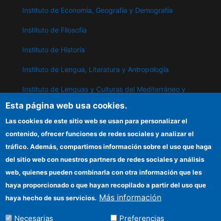
Instituto de Economía, Geografía y Demografía
Instituto de Filosofía
Instituto de Historia
Instituto de Lengua, Literatura y Antropología
Instituto de Lenguas y Culturas del Mediterráneo y
Oriente Próximo
Esta página web usa cookies.
Instituto de Políticas y Bienes Públicos
Las cookies de este sitio web se usan para personalizar el
contenido, ofrecer funciones de redes sociales y analizar el
tráfico. Además, compartimos información sobre el uso que haga
IPP
del sitio web con nuestros partners de redes sociales y análisis
web, quienes pueden combinarla con otra información que les
Sede electrónica CSIC
haya proporcionado o que hayan recopilado a partir del uso que
Información para proveedores
Más información
haya hecho de sus servicios.
Organismos financiadores
Necesarias
Preferencias