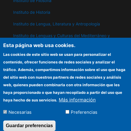
Instituto de Filosofía
Instituto de Historia
Instituto de Lengua, Literatura y Antropología
Instituto de Lenguas y Culturas del Mediterráneo y
Oriente Próximo
Esta página web usa cookies.
Instituto de Políticas y Bienes Públicos
Las cookies de este sitio web se usan para personalizar el
contenido, ofrecer funciones de redes sociales y analizar el
tráfico. Además, compartimos información sobre el uso que haga
IPP
del sitio web con nuestros partners de redes sociales y análisis
web, quienes pueden combinarla con otra información que les
Sede electrónica CSIC
haya proporcionado o que hayan recopilado a partir del uso que
Información para proveedores
Más información
haya hecho de sus servicios.
Organismos financiadores
Necesarias
Preferencias
Cómo llegar
Guardar preferencias