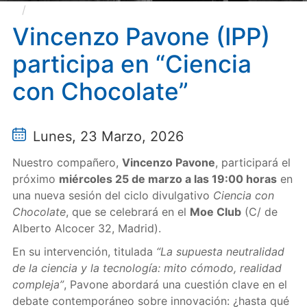
Vincenzo Pavone (IPP) participa en “Ciencia con
Chocolate”
Vincenzo Pavone (IPP)
participa en “Ciencia
con Chocolate”
Lunes, 23 Marzo, 2026
Nuestro compañero,
Vincenzo Pavone
, participará el
próximo
miércoles 25 de marzo a las 19:00 horas
en
una nueva sesión del ciclo divulgativo
Ciencia con
Chocolate
, que se celebrará en el
Moe Club
(C/ de
Alberto Alcocer 32, Madrid).
En su intervención, titulada
“La supuesta neutralidad
de la ciencia y la tecnología: mito cómodo, realidad
compleja”
, Pavone abordará una cuestión clave en el
debate contemporáneo sobre innovación: ¿hasta qué