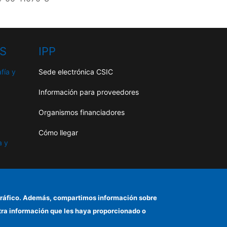
HS
IPP
fía y
Sede electrónica CSIC
Información para proveedores
Organismos financiadores
Cómo llegar
a y
as
el tráfico. Además, compartimos información sobre
otra información que les haya proporcionado o