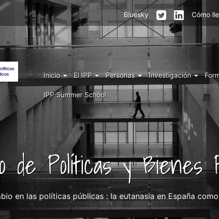
Menu
Bluesky
Cómo ll
top
right
IPP
Menu
Inicio
El IPP
Personas
Investigación
For
IPP
IPP Summer School
uto de Políticas y Bienes P
bio en las políticas públicas : la eutanasia en España com