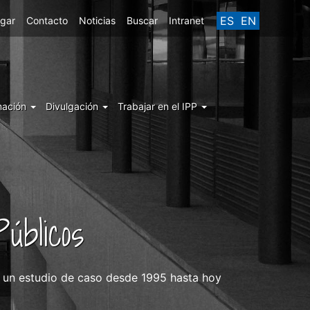
ES
EN
egar
Contacto
Noticias
Buscar
Intranet
mación
Divulgación
Trabajar en el IPP
úblicos
o un estudio de caso desde 1995 hasta hoy