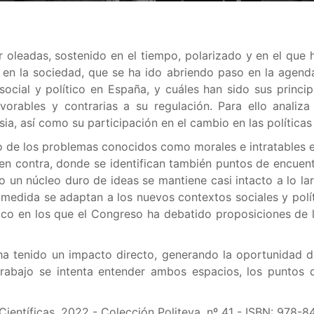
r oleadas, sostenido en el tiempo, polarizado y en el que 
en la sociedad, que se ha ido abriendo paso en la agenda 
ial y político en España, y cuáles han sido sus principal
vorables y contrarias a su regulación. Para ello analiz
ia, así como su participación en el cambio en las políticas
 de los problemas conocidos como morales e intratables en
y en contra, donde se identifican también puntos de encue
un núcleo duro de ideas se mantiene casi intacto a lo larg
edida se adaptan a los nuevos contextos sociales y polít
ico en los que el Congreso ha debatido proposiciones de 
 ha tenido un impacto directo, generando la oportunidad 
 trabajo se intenta entender ambos espacios, los puntos
ientíficas, 2022 - Colección Politeya, nº 41 - ISBN:
978-84