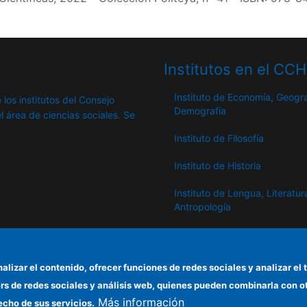
Institutos en el CC
Instituto de Economía, Geogra
 los institutos del Consejo
Demografía
l área de ciencias sociales. Se
Instituto de Filosofía
Instituto de Historia
Instituto de Lengua, Literatur
Antropología
Instituto de Lenguas y Cultur
del Mediterráneo y Oriente
Próximo
nalizar el contenido, ofrecer funciones de redes sociales y analizar 
ers de redes sociales y análisis web, quienes pueden combinarla con 
Instituto de Políticas y Bienes
Más información
Públicos
echo de sus servicios.