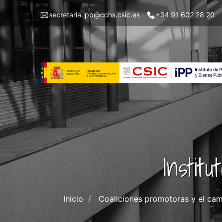
Pasar
Menu
secretaria.ipp@cchs.csic.es
+34 91 602 28 20
al
top
contenido
left
principal
IPP
Instit
Inicio
Coaliciones promotoras y el cam