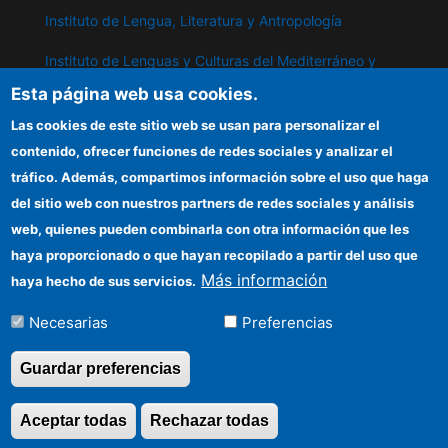
Instituto de Lengua, Literatura y Antropología
Instituto de Lenguas y Culturas del Mediterráneo y
Oriente Próximo
Esta página web usa cookies.
Instituto de Políticas y Bienes Públicos
Las cookies de este sitio web se usan para personalizar el
contenido, ofrecer funciones de redes sociales y analizar el
tráfico. Además, compartimos información sobre el uso que haga
IPP
del sitio web con nuestros partners de redes sociales y análisis
web, quienes pueden combinarla con otra información que les
Sede electrónica CSIC
haya proporcionado o que hayan recopilado a partir del uso que
Información para proveedores
Más información
haya hecho de sus servicios.
Organismos financiadores
Necesarias
Preferencias
Cómo llegar
Guardar preferencias
Aceptar todas
Rechazar todas
Revocar consentimi
©Copyright 2026 Todos los derechos reservados