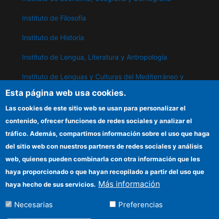
Instituto de Filosofía
Instituto de Historia
Instituto de Lengua, Literatura y Antropología
Instituto de Lenguas y Culturas del Mediterráneo y
Oriente Próximo
Esta página web usa cookies.
Instituto de Políticas y Bienes Públicos
Las cookies de este sitio web se usan para personalizar el
contenido, ofrecer funciones de redes sociales y analizar el
tráfico. Además, compartimos información sobre el uso que haga
IPP
del sitio web con nuestros partners de redes sociales y análisis
web, quienes pueden combinarla con otra información que les
Sede electrónica CSIC
haya proporcionado o que hayan recopilado a partir del uso que
Información para proveedores
Más información
haya hecho de sus servicios.
Organismos financiadores
Necesarias
Preferencias