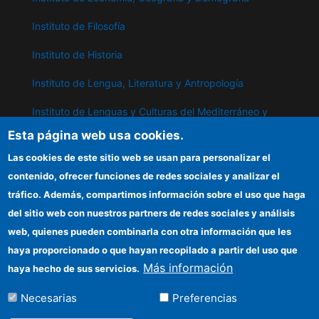
Instituto de Filosofía
Instituto de Historia
Instituto de Lengua, Literatura y Antropología
Instituto de Lenguas y Culturas del Mediterráneo y
Oriente Próximo
Esta página web usa cookies.
Instituto de Políticas y Bienes Públicos
Las cookies de este sitio web se usan para personalizar el
contenido, ofrecer funciones de redes sociales y analizar el
tráfico. Además, compartimos información sobre el uso que haga
IPP
del sitio web con nuestros partners de redes sociales y análisis
web, quienes pueden combinarla con otra información que les
Sede electrónica CSIC
haya proporcionado o que hayan recopilado a partir del uso que
Información para proveedores
Más información
haya hecho de sus servicios.
Organismos financiadores
Necesarias
Preferencias