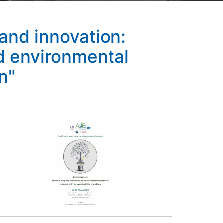
and innovation:
nd environmental
n"