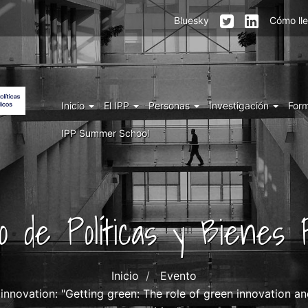
Menu
Bluesky
Cómo ll
top
right
IPP
Menu
Inicio
El IPP
Personas
Investigación
For
IPP
IPP Summer School
uto de Políticas y Bienes P
Inicio
Evento
ovation: "Getting green: The role of green innovation and 