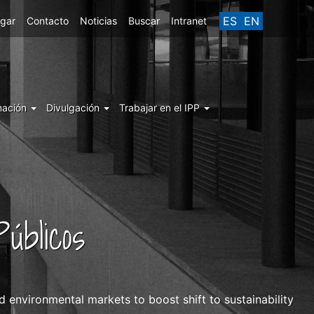
ES
EN
egar
Contacto
Noticias
Buscar
Intranet
mación
Divulgación
Trabajar en el IPP
úblicos
environmental markets to boost shift to sustainability