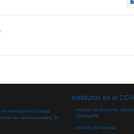
)
Institutos en el CC
Instituto de Economía, Geogra
 los institutos del Consejo
Demografía
l área de ciencias sociales. Se
Instituto de Filosofía