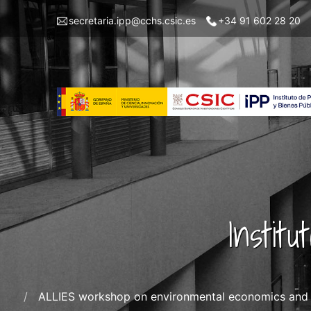
Pasar
Menu
secretaria.ipp@cchs.csic.es
+34 91 602 28 20
al
top
contenido
left
principal
IPP
Instit
ALLIES workshop on environmental economics and inn