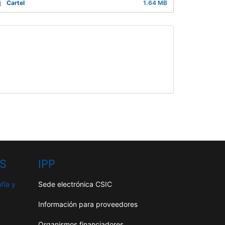
Cartel
1.64 MB
HS
IPP
fía y
Sede electrónica CSIC
Información para proveedores
Organismos financiadores