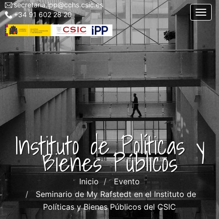
secretaria.ipp@cchs.csic.es
Menu
Pasar
Togg
+34 91 602 28 20
top
al
left
contenido
IPP
principal
Instituto de Políticas y
Bienes Públicos
Inicio
Evento
Seminario de My Rafstedt en el Instituto de
Políticas y Bienes Públicos del CSIC