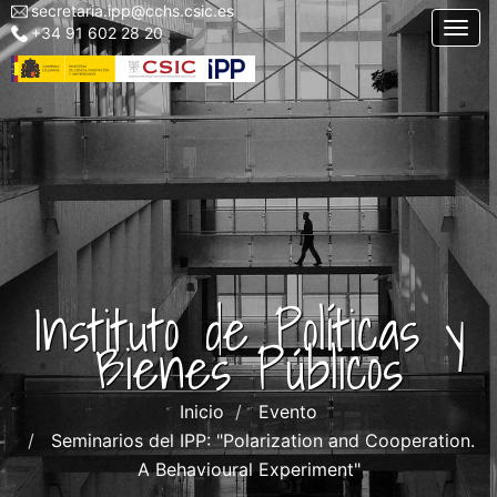
secretaria.ipp@cchs.csic.es
Menu
Pasar
Togg
+34 91 602 28 20
top
al
left
contenido
IPP
principal
Instituto de Políticas y
Bienes Públicos
Inicio
Evento
Seminarios del IPP: "Polarization and Cooperation.
A Behavioural Experiment"