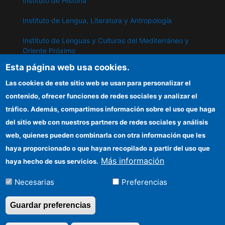
Instituto de Historia
Instituto de Lengua, Literatura y Antropología
Instituto de Lenguas y Culturas del Mediterráneo y
Oriente Próximo
Esta página web usa cookies.
Instituto de Políticas y Bienes Públicos
Las cookies de este sitio web se usan para personalizar el
contenido, ofrecer funciones de redes sociales y analizar el
IPP
tráfico. Además, compartimos información sobre el uso que haga
del sitio web con nuestros partners de redes sociales y análisis
Sede electrónica CSIC
web, quienes pueden combinarla con otra información que les
Información para proveedores
haya proporcionado o que hayan recopilado a partir del uso que
Más información
haya hecho de sus servicios.
Organismos financiadores
Necesarias
Preferencias
Cómo llegar
Guardar preferencias