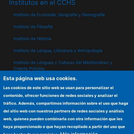
Institutos en el CCHS
Instituto de Economía, Geografía y Demografía
Instituto de Filosofía
Instituto de Historia
Instituto de Lengua, Literatura y Antropología
Instituto de Lenguas y Culturas del Mediterráneo y
Oriente Próximo
Esta página web usa cookies.
Instituto de Políticas y Bienes Públicos
Las cookies de este sitio web se usan para personalizar el
contenido, ofrecer funciones de redes sociales y analizar el
IPP
tráfico. Además, compartimos información sobre el uso que haga
del sitio web con nuestros partners de redes sociales y análisis
Sede electrónica CSIC
web, quienes pueden combinarla con otra información que les
Información para proveedores
haya proporcionado o que hayan recopilado a partir del uso que