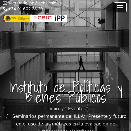
secretaria.ipp@cchs.csic.es
Menu
Pasar
Togg
+34 91 602 28 20
top
al
left
contenido
IPP
principal
Instituto de Políticas y
Bienes Públicos
Inicio
Evento
Seminarios permanente del ILLA: "Presente y futuro
en el uso de las métricas en la evaluación de