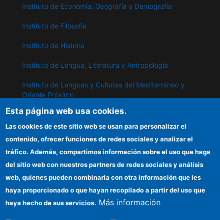
Instituto de Economía, Geografía y Demografía
Instituto de Filosofía
Instituto de Historia
Instituto de Lengua, Literatura y Antropología
Instituto de Lenguas y Culturas del Mediterráneo y
Oriente Próximo
Esta página web usa cookies.
Instituto de Políticas y Bienes Públicos
Las cookies de este sitio web se usan para personalizar el
contenido, ofrecer funciones de redes sociales y analizar el
IPP
tráfico. Además, compartimos información sobre el uso que haga
del sitio web con nuestros partners de redes sociales y análisis
Sede electrónica CSIC
web, quienes pueden combinarla con otra información que les
Información para proveedores
haya proporcionado o que hayan recopilado a partir del uso que
Más información
haya hecho de sus servicios.
Organismos financiadores