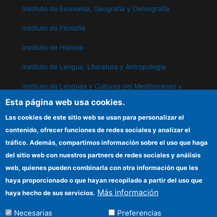
Instituto de Economía, Geografía y Demografía
Instituto de Filosofía
Instituto de Historia
Instituto de Lengua, Literatura y Antropología
Instituto de Lenguas y Culturas del Mediterráneo y
Oriente Próximo
Esta página web usa cookies.
Instituto de Políticas y Bienes Públicos
Las cookies de este sitio web se usan para personalizar el
contenido, ofrecer funciones de redes sociales y analizar el
tráfico. Además, compartimos información sobre el uso que haga
IPP
del sitio web con nuestros partners de redes sociales y análisis
web, quienes pueden combinarla con otra información que les
Sede electrónica CSIC
haya proporcionado o que hayan recopilado a partir del uso que
Información para proveedores
Más información
haya hecho de sus servicios.
Organismos financiadores
Necesarias
Preferencias