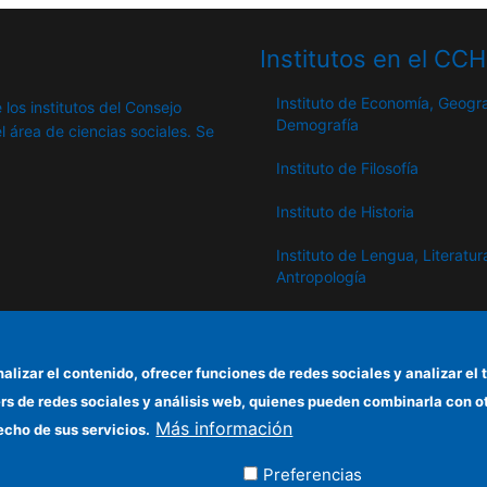
Institutos en el CC
Instituto de Economía, Geogra
 los institutos del Consejo
Demografía
l área de ciencias sociales. Se
Instituto de Filosofía
Instituto de Historia
Instituto de Lengua, Literatur
Antropología
Instituto de Lenguas y Cultur
del Mediterráneo y Oriente
Próximo
nalizar el contenido, ofrecer funciones de redes sociales y analizar 
ers de redes sociales y análisis web, quienes pueden combinarla con 
Instituto de Políticas y Bienes
Más información
Públicos
echo de sus servicios.
Preferencias