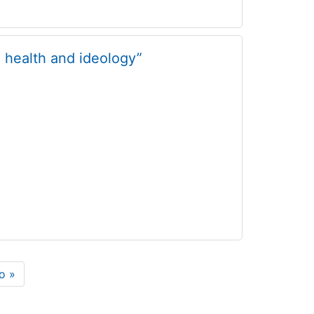
l health and ideology”
a
o »
na