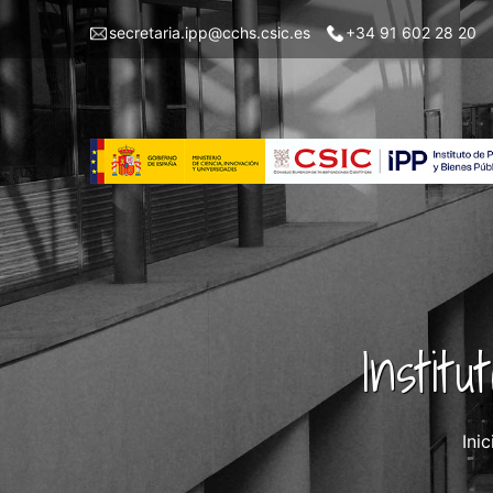
Pasar
Menu
secretaria.ipp@cchs.csic.es
+34 91 602 28 20
al
top
contenido
left
principal
IPP
Instit
Inic