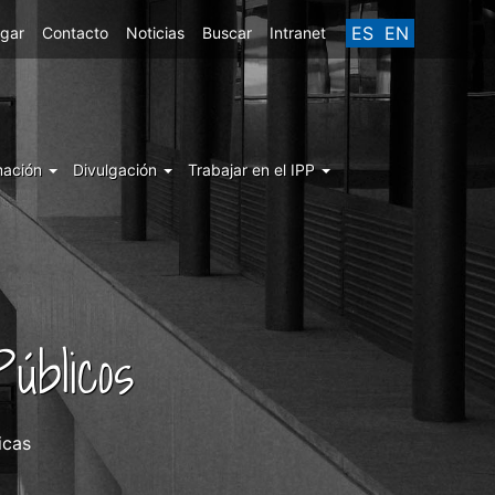
ES
EN
egar
Contacto
Noticias
Buscar
Intranet
mación
Divulgación
Trabajar en el IPP
úblicos
icas