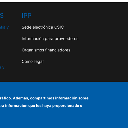
HS
IPP
fía y
Sede electrónica CSIC
Información para proveedores
Organismos financiadores
Cómo llegar
a y
as
el tráfico. Además, compartimos información sobre
otra información que les haya proporcionado o