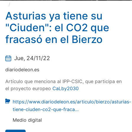
Asturias ya tiene su "Ciuden": el CO2 que fracasó
en el Bierzo
Asturias ya tiene su
"Ciuden": el CO2 que
fracasó en el Bierzo
Jue, 24/11/22
diariodeleon.es
Artículo que menciona al IPP-CSIC, que participa en
el proyecto europeo
CaLby2030
https://www.diariodeleon.es/articulo/bierzo/asturias-
tiene-ciuden-co2-que-fraca…
Medio digital