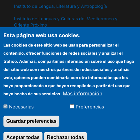
Instituto de Lengua, Literatura y Antropología
Instituto de Lenguas y Culturas del Mediterráneo y
Oriente Próximo
Esta página web usa cookies.
Instituto de Políticas y Bienes Públicos
Las cookies de este sitio web se usan para personalizar el
contenido, ofrecer funciones de redes sociales y analizar el
IPP
tráfico. Además, compartimos información sobre el uso que haga
del sitio web con nuestros partners de redes sociales y análisis
Sede electrónica CSIC
web, quienes pueden combinarla con otra información que les
Información para proveedores
haya proporcionado o que hayan recopilado a partir del uso que
Más información
haya hecho de sus servicios.
Organismos financiadores
Necesarias
Preferencias
Cómo llegar
Guardar preferencias
©Copyright 2026 Todos los derechos reservados
Aceptar todas
Rechazar todas
Revocar consentimi