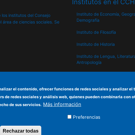
Institutos en el CC
Instituto de Economía, Geogra
 los institutos del Consejo
Demografía
l área de ciencias sociales. Se
Instituto de Filosofía
Instituto de Historia
Instituto de Lengua, Literatur
Antropología
Instituto de Lenguas y Cultur
del Mediterráneo y Oriente
Próximo
nalizar el contenido, ofrecer funciones de redes sociales y analizar 
ers de redes sociales y análisis web, quienes pueden combinarla con 
Instituto de Políticas y Bienes
Más información
Públicos
echo de sus servicios.
Preferencias
ados
Rechazar todas
Revocar consentimiento