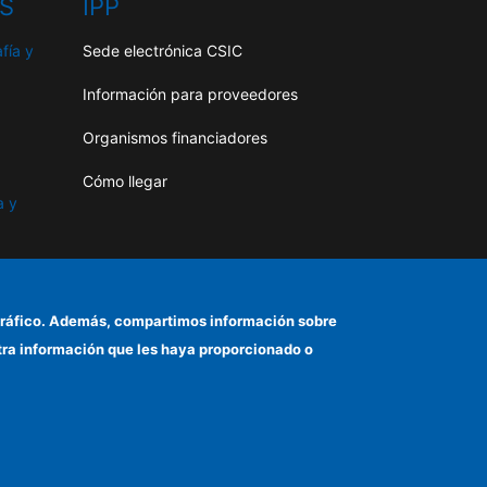
HS
IPP
fía y
Sede electrónica CSIC
Información para proveedores
Organismos financiadores
Cómo llegar
a y
as
el tráfico. Además, compartimos información sobre
otra información que les haya proporcionado o