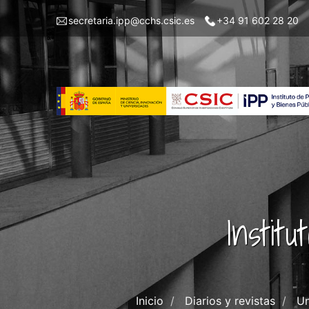
Pasar
Menu
secretaria.ipp@cchs.csic.es
+34 91 602 28 20
al
top
contenido
left
principal
IPP
Instit
Inicio
Diarios y revistas
Un