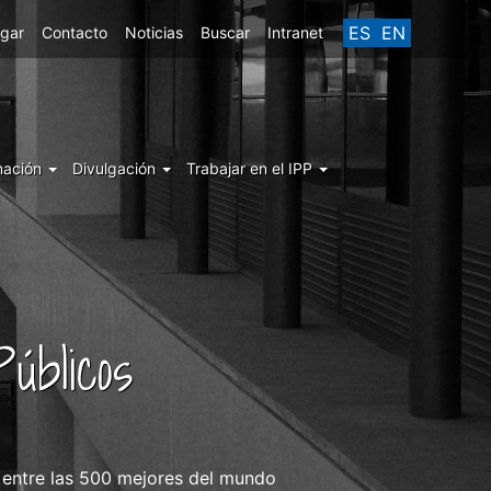
ES
EN
egar
Contacto
Noticias
Buscar
Intranet
mación
Divulgación
Trabajar en el IPP
úblicos
n entre las 500 mejores del mundo