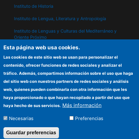
Instituto de Historia
Instituto de Lengua, Literatura y Antropología
Instituto de Lenguas y Culturas del Mediterráneo y
Oriente Próximo
Esta página web usa cookies.
Instituto de Políticas y Bienes Públicos
Las cookies de este sitio web se usan para personalizar el
contenido, ofrecer funciones de redes sociales y analizar el
IPP
tráfico. Además, compartimos información sobre el uso que haga
del sitio web con nuestros partners de redes sociales y análisis
Sede electrónica CSIC
web, quienes pueden combinarla con otra información que les
Información para proveedores
haya proporcionado o que hayan recopilado a partir del uso que
Más información
haya hecho de sus servicios.
Organismos financiadores
Necesarias
Preferencias
Cómo llegar
Guardar preferencias