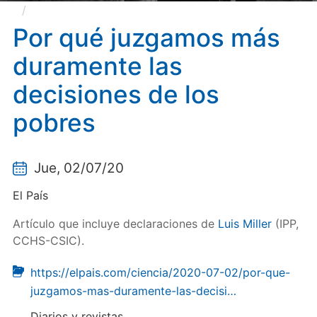
Por qué juzgamos más duramente las decisiones
de los pobres
Por qué juzgamos más
duramente las
decisiones de los
pobres
Jue, 02/07/20
El País
Artículo que incluye declaraciones de
Luis Miller
(IPP,
CCHS-CSIC).
https://elpais.com/ciencia/2020-07-02/por-que-
juzgamos-mas-duramente-las-decisi…
Diarios y revistas