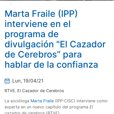
Marta Fraile (IPP) interviene en el programa de
divulgación "El Cazador de Cerebros” para hablar de
Marta Fraile (IPP)
la confianza
interviene en el
programa de
divulgación "El Cazador
de Cerebros” para
hablar de la confianza
Lun, 19/04/21
RTVE. El Cazador de Cerebros
La socióloga
Marta Fraile
(IPP-CISC) interviene como
experta en un nuevo capítulo del programa
El
cazador de cerebros
(RTVE)