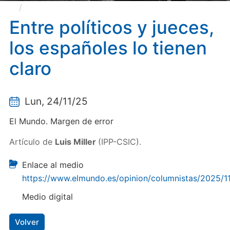
Entre políticos y jueces, los españoles lo tienen
claro
Entre políticos y jueces,
los españoles lo tienen
claro
Lun, 24/11/25
El Mundo. Margen de error
Artículo de
Luis Miller
(IPP-CSIC).
Enlace al medio
https://www.elmundo.es/opinion/columnistas/2025
Medio digital
Volver