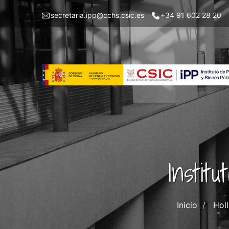
Pasar
Menu
secretaria.ipp@cchs.csic.es
+34 91 602 28 20
al
top
contenido
left
principal
IPP
Instit
Inicio
Holl