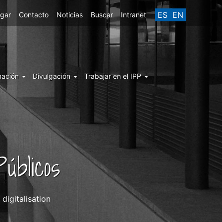
ES
EN
egar
Contacto
Noticias
Buscar
Intranet
mación
Divulgación
Trabajar en el IPP
úblicos
digitalisation