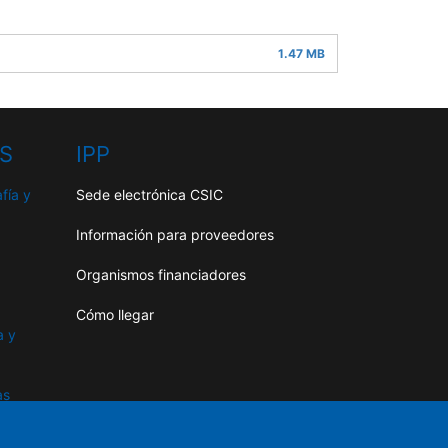
1.47 MB
HS
IPP
fía y
Sede electrónica CSIC
Información para proveedores
Organismos financiadores
Cómo llegar
a y
as