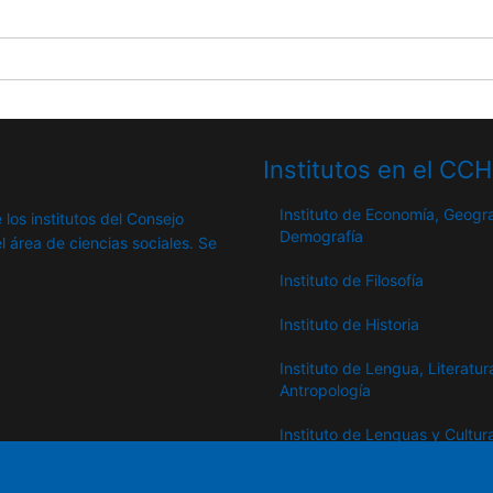
Institutos en el CC
Instituto de Economía, Geogra
 los institutos del Consejo
Demografía
l área de ciencias sociales. Se
Instituto de Filosofía
Instituto de Historia
Instituto de Lengua, Literatur
Antropología
Instituto de Lenguas y Cultur
del Mediterráneo y Oriente
Próximo