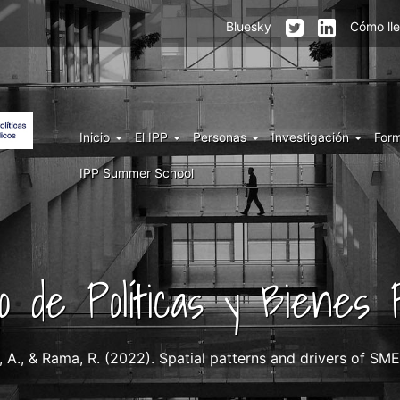
Menu
Bluesky
Cómo ll
top
right
IPP
Menu
Inicio
El IPP
Personas
Investigación
For
IPP
IPP Summer School
uto de Políticas y Bienes P
, A., & Rama, R. (2022). Spatial patterns and drivers of SME 