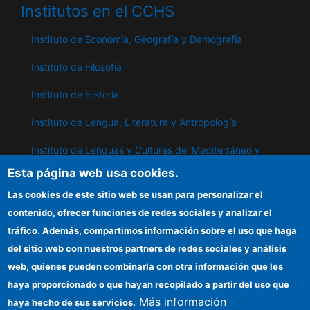
Institutos en el CCHS
Instituto de Economía, Geografía y Demografía
Instituto de Filosofía
Instituto de Historia
Instituto de Lengua, Literatura y Antropología
Instituto de Lenguas y Culturas del Mediterráneo y
Oriente Próximo
Esta página web usa cookies.
Instituto de Políticas y Bienes Públicos
Las cookies de este sitio web se usan para personalizar el
contenido, ofrecer funciones de redes sociales y analizar el
tráfico. Además, compartimos información sobre el uso que haga
IPP
del sitio web con nuestros partners de redes sociales y análisis
web, quienes pueden combinarla con otra información que les
Sede electrónica CSIC
haya proporcionado o que hayan recopilado a partir del uso que
Información para proveedores
Más información
haya hecho de sus servicios.