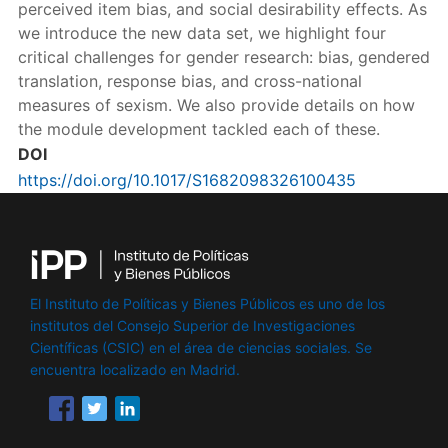
perceived item bias, and social desirability effects. As
we introduce the new data set, we highlight four
critical challenges for gender research: bias, gendered
translation, response bias, and cross-national
measures of sexism. We also provide details on how
the module development tackled each of these.
DOI
https://doi.org/10.1017/S1682098326100435
El Instituto de Políticas y Bienes Públicos es uno de los
institutos del Consejo Superior de Investigaciones
Científicas (CSIC) en el área de ciencias sociales. Se
encuentra localizado en Madrid.