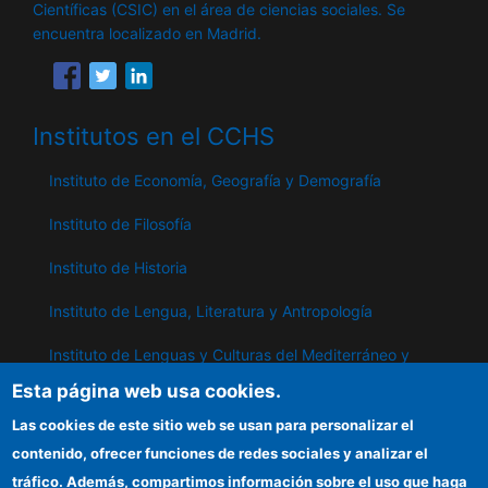
Científicas (CSIC) en el área de ciencias sociales. Se
encuentra localizado en Madrid.
Institutos en el CCHS
Instituto de Economía, Geografía y Demografía
Instituto de Filosofía
Instituto de Historia
Instituto de Lengua, Literatura y Antropología
Instituto de Lenguas y Culturas del Mediterráneo y
Oriente Próximo
Esta página web usa cookies.
Instituto de Políticas y Bienes Públicos
Las cookies de este sitio web se usan para personalizar el
contenido, ofrecer funciones de redes sociales y analizar el
tráfico. Además, compartimos información sobre el uso que haga