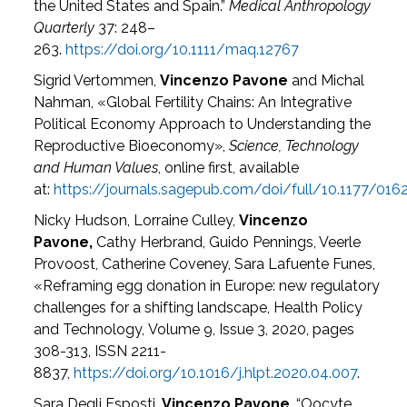
the United States and Spain.”
Medical Anthropology
Quarterly
37: 248–
263.
https://doi.org/10.1111/maq.12767
Sigrid Vertommen,
Vincenzo Pavone
and Michal
Nahman, «Global Fertility Chains: An Integrative
Political Economy Approach to Understanding the
Reproductive Bioeconomy»,
Science, Technology
and Human Values
, online first, available
at:
https://journals.sagepub.com/doi/full/10.1177/0
Nicky Hudson, Lorraine Culley,
Vincenzo
Pavone,
Cathy Herbrand, Guido Pennings, Veerle
Provoost, Catherine Coveney, Sara Lafuente Funes,
«Reframing egg donation in Europe: new regulatory
challenges for a shifting landscape, Health Policy
and Technology, Volume 9, Issue 3, 2020, pages
308-313, ISSN 2211-
8837,
https://doi.org/10.1016/j.hlpt.2020.04.007
.
Sara Degli Esposti,
Vincenzo Pavone
, “Oocyte