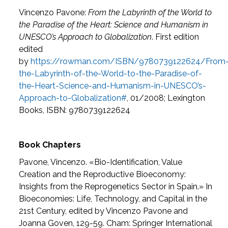
Vincenzo Pavone:
From the Labyrinth of the World to
the Paradise of the Heart: Science and Humanism in
UNESCO’s Approach to Globalization
. First edition
edited
by
https://rowman.com/ISBN/9780739122624/From
the-Labyrinth-of-the-World-to-the-Paradise-of-
the-Heart-Science-and-Humanism-in-UNESCO’s-
Approach-to-Globalization#
, 01/2008; Lexington
Books, ISBN: 9780739122624
Book Chapters
Pavone, Vincenzo. «Bio-Identification, Value
Creation and the Reproductive Bioeconomy:
Insights from the Reprogenetics Sector in Spain.» In
Bioeconomies: Life, Technology, and Capital in the
21st Century, edited by Vincenzo Pavone and
Joanna Goven, 129-59. Cham: Springer International