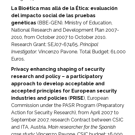
La Bioética mas allá de la Ética: evaluación
del impacto social de las pruebas
genéticas
(BBE-GEN). Ministry of Education,
National Research and Development Plan 2007-
2010, from October 2007 to October 2010.
Research Grant: SEJ07-67465.
Principal
Investigator:
Vincenzo Pavone. Total Budget: 61.000
Euros.
Privacy enhancing shaping of security
research and policy – a participatory
approach to develop acceptable and
accepted principles for European security
industries and policies
(
PRISE
), European
Commission under the PASR Program (Preparatory
Action for Security Research), from April 2007 to
September 2007, research Contract between CSIC
and ITA, Austria.
Main researcher for the Spanish
case study
: Vincenzo Pavone. CSIC budget: 16.000