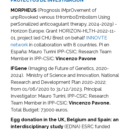
PROYECTOS DE INVESTIGACIÓN
MORPHEUS
(Prognosis iMprOvement of
unpRovoked venous tHromboEmbolism Using
perSonalized anticoagulant therapy, 2024-2029) -
Horizon Europe. Grant HORIZON-HLTH-2022-11-
01, project led CHU Brest on behalf
INNOVTE
network
in collaboration with 8 countries. PI en
España: Mauro Turrini IPP-CSIC; Research Team
Member in IPP-CSIC:
Vincenzo Pavone
IFGene
(Imaging de Future of Genetics, 2020-
2024). Ministry of Science and Innovation, National
Research and Development Plan 2020-2022;
from 01/06/2020 to 31/12/2023. Principal
Investigator: Mauro Turrini, IPP-CSIC; Research
Team Member in IPP-CSIC:
Vincenzo Pavone.
Total Budget: 73000 euros.
Egg donation in the UK, Belgium and Spain: an
interdisciplinary study
(EDNA) ESRC funded