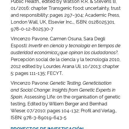
Public Health., edited by Watson R.R. & Stevens B,
01/2016: chapter Transgenic food: uncertainty, trust
and responsibility: pages 297–304; Academic Press,
London Wall, UK, Elsevier Inc.., ISBN: 0128025301,
978-0-12-802530-7
Vincenzo Pavone, Carmen Osuna, Sara Degli
Esposti:
Invertir en ciencia y tecnología en tiempos de
austeridad económica:¿que opinan los ciudadanos?
.
Percepción social de la ciencia y la tecnología 2010,
2012 edited by Lourdes Arana Uli, 10/2013: chapter
5: pages 111-135; FECYT.
Vincenzo Pavone:
Genetic Testing, Geneticisation
and Social Change: Insights from Genetic Experts in
Spain
. Assessing Life: on the organisation of genetic
testing, Edited by Willem Berger and Bernhad
Wieser, 07/2010: pages 104-132; Profil and Verlag.,
ISBN: 978-3-89019-643-5