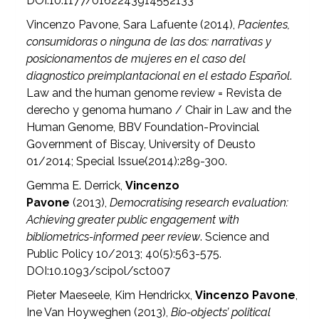
DOI:10.1177/0162243914552133
Vincenzo Pavone, Sara Lafuente (2014),
Pacientes,
consumidoras o ninguna de las dos: narrativas y
posicionamentos de mujeres en el caso del
diagnostico preimplantacional en el estado Español
.
Law and the human genome review = Revista de
derecho y genoma humano / Chair in Law and the
Human Genome, BBV Foundation-Provincial
Government of Biscay, University of Deusto
01/2014; Special Issue(2014):289-300.
Gemma E. Derrick,
Vincenzo
Pavone
(2013),
Democratising research evaluation:
Achieving greater public engagement with
bibliometrics-informed peer review
. Science and
Public Policy 10/2013; 40(5):563-575.
DOI:10.1093/scipol/sct007
Pieter Maeseele, Kim Hendrickx,
Vincenzo Pavone
,
Ine Van Hoyweghen (2013),
Bio-objects’ political