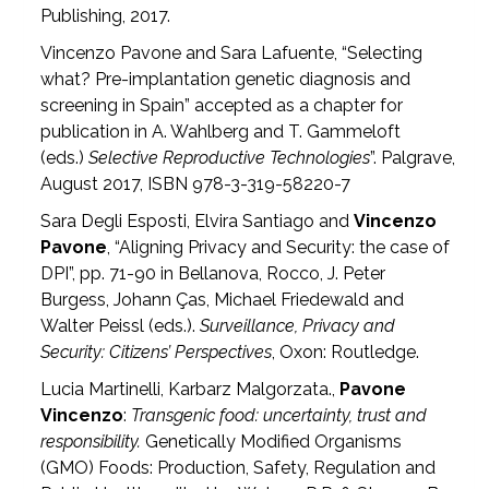
Publishing, 2017.
Vincenzo Pavone and Sara Lafuente, “Selecting
what? Pre-implantation genetic diagnosis and
screening in Spain” accepted as a chapter for
publication in A. Wahlberg and T. Gammeloft
(eds.)
Selective Reproductive Technologies
”. Palgrave,
August 2017, ISBN 978-3-319-58220-7
Sara Degli Esposti, Elvira Santiago and
Vincenzo
Pavone
, “Aligning Privacy and Security: the case of
DPI”, pp. 71-90 in Bellanova, Rocco, J. Peter
Burgess, Johann Ças, Michael Friedewald and
Walter Peissl (eds.).
Surveillance, Privacy and
Security: Citizens’ Perspectives
, Oxon: Routledge.
Lucia Martinelli, Karbarz Malgorzata.,
Pavone
Vincenzo
:
Transgenic food: uncertainty, trust and
responsibility.
Genetically Modified Organisms
(GMO) Foods: Production, Safety, Regulation and