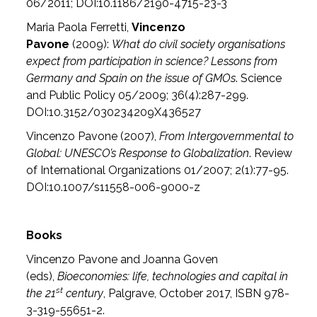
06/2011; DOI:10.1186/2190-4715-23-3
Maria Paola Ferretti,
Vincenzo
Pavone
(2009):
What do civil society organisations
expect from participation in science? Lessons from
Germany and Spain on the issue of GMOs
. Science
and Public Policy 05/2009; 36(4):287-299.
DOI:10.3152/030234209X436527
Vincenzo Pavone (2007),
From Intergovernmental to
Global: UNESCO’s Response to Globalization
. Review
of International Organizations 01/2007; 2(1):77-95.
DOI:10.1007/s11558-006-9000-z
Books
Vincenzo Pavone and Joanna Goven
(eds),
Bioeconomies: life, technologies and capital in
st
the 21
century
, Palgrave, October 2017, ISBN 978-
3-319-55651-2.