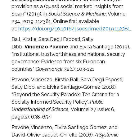
provision as a (quasi) social market: Insights from
Spain” (2019), in
Social Science & Medicine
, Volume
234, 2019, 112381, Online first available
at:
https://doi.org/10.1016/j.socscimed.2019.112381
.
Ball, Kirstie, Sara Degli Esposti, Sally
Dibb,
Vincenzo Pavone
and Elvira Santiago (2019).
“Institutional trustworthiness and national security
governance: Evidence from six European
countries.”
Governance
32(1): 103-121
Pavone, Vincenzo, Kirstie Ball, Sara Degli Esposti,
Sally Dibb, and Elvira Santiago-Gómez (2018),
“Beyond the Security Paradox: Ten Criteria for a
Socially Informed Security Policy”.
Public
Understanding of Science,
Volume: 27 issue: 6,
page(s): 638-654
Pavone, Vincenzo, Elvira Santiago Gomez, and
David-Olivier Jaquet-Chifelle (2016).
A Systemic