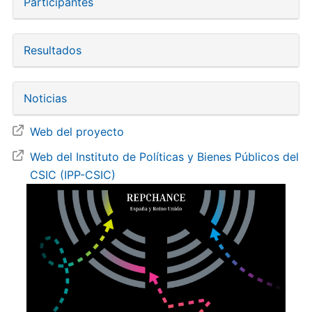
Participantes
Resultados
Noticias
Web del proyecto
Web del Instituto de Políticas y Bienes Públicos del
CSIC (IPP-CSIC)