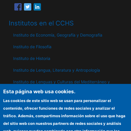
Institutos en el CCHS
Instituto de Economía, Geografía y Demografía
Instituto de Filosofía
Instituto de Historia
Instituto de Lengua, Literatura y Antropología
Instituto de Lenguas y Culturas del Mediterráneo y
Oriente Próximo
Esta página web usa cookies.
Instituto de Políticas y Bienes Públicos
Las cookies de este sitio web se usan para personalizar el
contenido, ofrecer funciones de redes sociales y analizar el
tráfico. Además, compartimos información sobre el uso que haga
IPP
del sitio web con nuestros partners de redes sociales y análisis