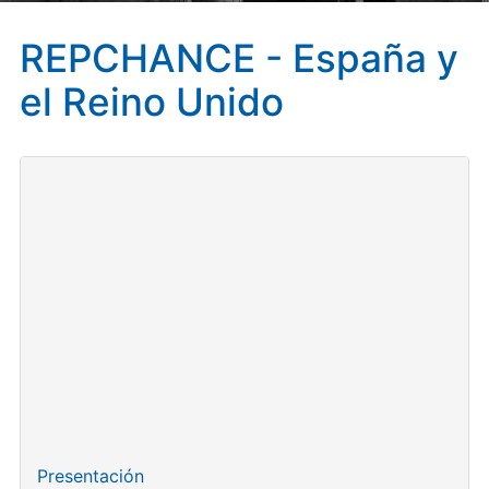
REPCHANCE - España y
el Reino Unido
La política española no refleja la diversidad social:
apenas un 2% de los diputados y diputadas son de
origen migrante.
Un proyecto internacional
analiza los obstáculos y
oportunidades para la representación política de las
personas migrantes y sus descendientes en Europa
.
De los cincos países europeos estudiados,
España es
el país con menor representación parlamentaria de
personas de origen inmigrante
, con solo un 2% de
diputados y diputadas en el Congreso.
Presentación