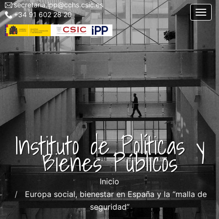
secretaria.ipp@cchs.csic.es
Menu
Pasar
Togg
+34 91 602 28 20
top
al
left
contenido
IPP
principal
Instituto de Políticas y
Bienes Públicos
Inicio
Europa social, bienestar en España y la “malla de
seguridad”