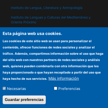
Instituto de Lengua, Literatura y Antropología
Instituto de Lenguas y Culturas del Mediterráneo y
Oriente Próximo
Instituto de Políticas y Bienes Públicos
Esta página web usa cookies.
Las cookies de este sitio web se usan para personalizar el
contenido, ofrecer funciones de redes sociales y analizar el
IPP
tráfico. Además, compartimos información sobre el uso que haga
Sede electrónica CSIC
del sitio web con nuestros partners de redes sociales y análisis
web, quienes pueden combinarla con otra información que les
Información para proveedores
haya proporcionado o que hayan recopilado a partir del uso que
Organismos financiadores
Más información
haya hecho de sus servicios.
Cómo llegar
Necesarias
Preferencias
Guardar preferencias
©Copyright 2026 Todos los derechos