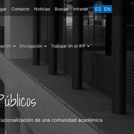
ES
EN
egar
Contacto
Noticias
Buscar
Intranet
mación
Divulgación
Trabajar en el IPP
úblicos
titucionalización de una comunidad académica