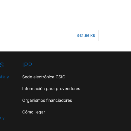
931.56 KB
HS
IPP
fía y
Sede electrónica CSIC
Información para proveedores
Organismos financiadores
Cómo llegar
a y