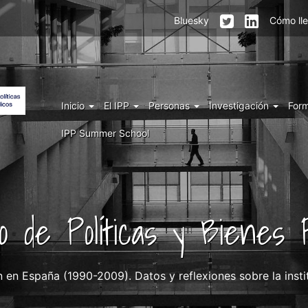
Menu
Bluesky
Cómo ll
top
right
IPP
Menu
Inicio
El IPP
Personas
Investigación
For
IPP
IPP Summer School
uto de Políticas y Bienes P
ón en España (1990-2009). Datos y reflexiones sobre la ins