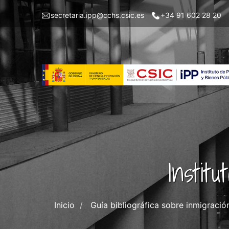
Pasar
Menu
secretaria.ipp@cchs.csic.es
+34 91 602 28 20
al
top
contenido
left
principal
IPP
Instit
Inicio
Guía bibliográfica sobre inmigraci