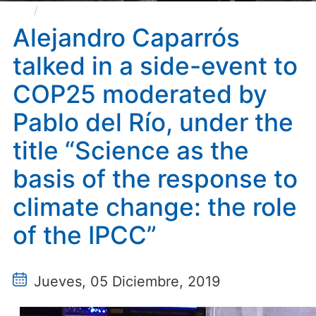
Alejandro Caparrós talked in a side-event to
COP25 moderated by Pablo del Río, under the title
Alejandro Caparrós
“Science as the basis of the response to climate
talked in a side-event to
change: the role of the IPCC”
COP25 moderated by
Pablo del Río, under the
title “Science as the
basis of the response to
climate change: the role
of the IPCC”
Jueves, 05 Diciembre, 2019